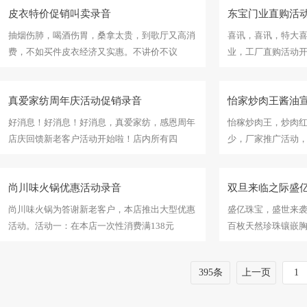
皮衣特价促销叫卖录音
东宝门业直购活
抽烟伤肺，喝酒伤胃，桑拿太贵，到歌厅又高消
喜讯，喜讯，特大喜
费，不如买件皮衣经济又实惠。不讲价不议
业，工厂直购活动
真爱家纺周年庆活动促销录音
怡家炒肉王酱油
好消息！好消息！好消息，真爱家纺，感恩周年
怡稼炒肉王，炒肉
店庆回馈新老客户活动开始啦！店内所有四
少，厂家推广活动
尚川味火锅优惠活动录音
双旦来临之际盛
尚川味火锅为答谢新老客户，本店推出大型优惠
盛亿珠宝，盛世来
活动。活动一：在本店一次性消费满138元
百枚天然珍珠镶嵌胸针
395条
上一页
1