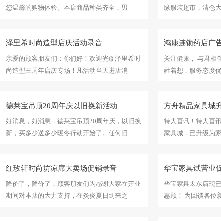
您温馨的购物体验。本店商品种类齐全，男
缘服装超市，清仓
泽里希时尚造型店庆活动录音
鸿康连锁药店广
亲爱的顾客朋友们：你们好！欢迎光临泽里希时
关注健康， 与君相
尚造型三周年店庆专场！凡活动当天进店消
姓着想，服务态度
德莱宝吊顶20周年庆以旧换新活动
方舟精品家具城
好消息，好消息，德莱宝吊顶20周年庆，以旧换
特大喜讯！特大喜
新，买多少送多少暖冬行动开始了。任何旧
家具城，已升级为
红玫轩时尚坊凉席大卖场促销录音
华宝家具试营业
降价了，降价了，顾客朋友们为感谢大家在开业
华宝家具太东店现
期间对本店的大力支持，在炎炎夏日到来之
惠顾！ 为回馈各位