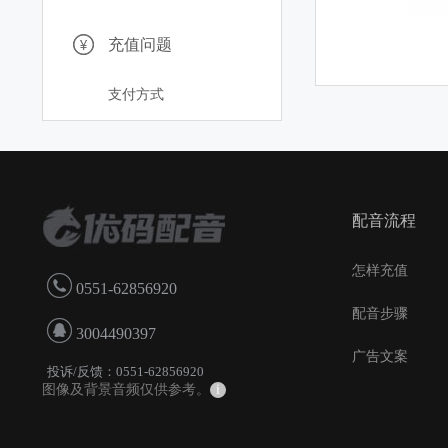
充值问题
支付方式
配音流程
怎样充值
0551-62856920
配音步骤
3004490397
广告文案
投诉/反馈：0551-62856920
图像及背景音频仅供参考。
i