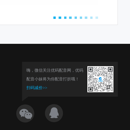
嗨，微信关注优码配音网，优码
配音小妹将为你配音打折哦！
扫码减价>>