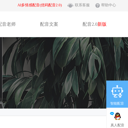
AI多情感配音(优码配音2.0)
联系客服
帮助中心
配音老师
配音文案
配音2.0
新版
智能配音
真人配音