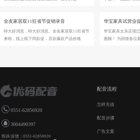
全友家居双11狂省节促销录音
华宝家具试营业
特大好消息，特大好消息。全友家居双11狂省节
华宝家具太东店现
来啦，线上线下同款促，百款爆款产品价格
惠顾！ 为回馈各位
配音流程
怎样充值
0551-62856920
配音步骤
3004490397
广告文案
投诉/反馈：0551-62856920