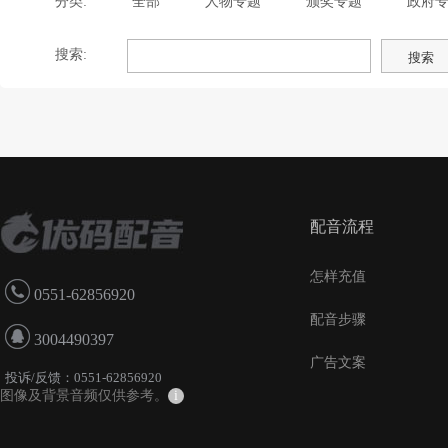
分类:
全部
人物专题
颁奖专题
政府
搜索:
配音流程
怎样充值
0551-62856920
配音步骤
3004490397
广告文案
投诉/反馈：0551-62856920
图像及背景音频仅供参考。
i