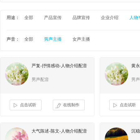
用途：
全部
产品宣传
品牌宣传
企业介绍
人物
声音：
全部
男声主播
女声主播
严复-抒情感动-人物介绍配音
黄永
男声配音
男声
点击试听
在线制作
点击试听
大气陈述-陈文-人物介绍配音
沉稳