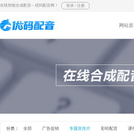
在线智能合成配音—优码配音网！
网站首
分类：
全部
广告促销
专题宣传片
彩铃配音
课