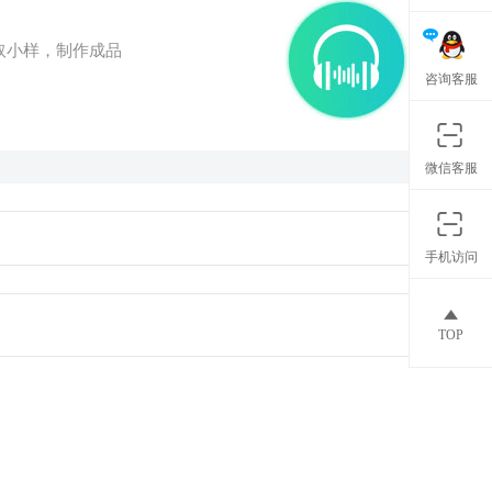
取小样，制作成品
咨询客服
微信客服
手机访问
TOP