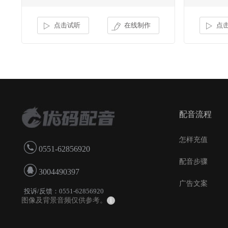
点击试听
在线制作
点
配音流程
怎样充值
0551-62856920
配音步骤
3004490397
广告文案
投诉/反馈：0551-62856920
图像及背景音频仅供参考。
i