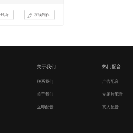
击试听
在线制作
关于我们
热门配音
联系我们
广告配音
关于我们
专题片配音
立即配音
真人配音