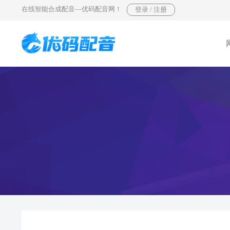
在线智能合成配音—优码配音网！