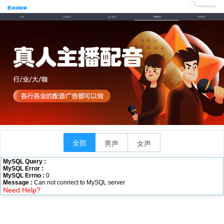
简约在线智能合成配音
首页
合成配音
真人配音
主播列表
联系我们
全部
男声
女声
MySQL Query :
MySQL Error :
MySQL Errno :
0
Message :
Can not connect to MySQL server
Need Help?