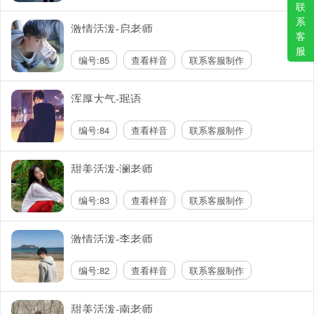
联
系
激情活泼-启老师
客
服
编号:85
查看样音
联系客服制作
浑厚大气-珉语
编号:84
查看样音
联系客服制作
甜美活泼-澜老师
编号:83
查看样音
联系客服制作
激情活泼-李老师
编号:82
查看样音
联系客服制作
甜美活泼-南老师