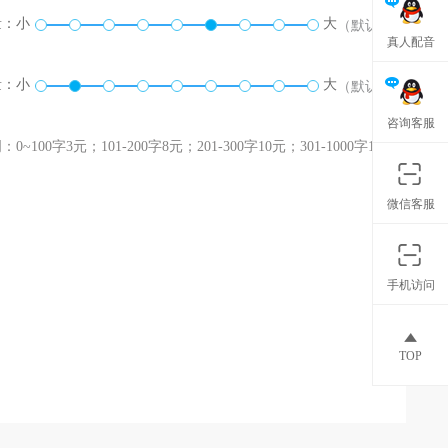
量：
小
大
（默认）
真人配音
量：
小
大
（默认）
咨询客服
0~100字3元；101-200字8元；201-300字10元；301-1000字12
微信客服
手机访问
TOP