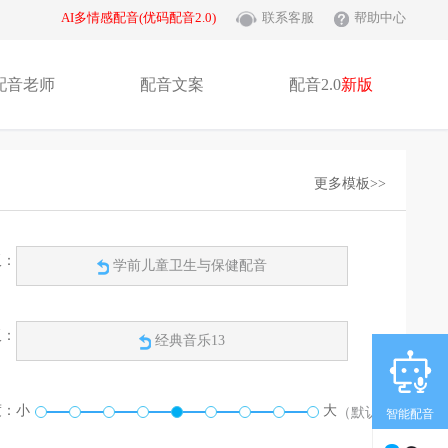
AI多情感配音(优码配音2.0)
联系客服
帮助中心
配音老师
配音文案
配音2.0
新版
更多模板>>
板：
学前儿童卫生与保健配音
板：
经典音乐13
度：
小
大
（默认）
智能配音