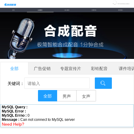
简约在线智能合成配音
首页
合成配音
真人配音
主播列表
联系我们
全部
广告促销
专题宣传片
彩铃配音
课件培
关键词：
全部
男声
女声
MySQL Query :
MySQL Error :
MySQL Errno :
0
Message :
Can not connect to MySQL server
Need Help?