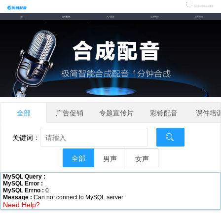
简约在线智能合成配音
首页
合成配音
真人配音
主播列表
联系我们
全部
广告促销
专题宣传片
彩铃配音
课件培
关键词：
全部
男声
女声
MySQL Query :
MySQL Error :
MySQL Errno :
0
Message :
Can not connect to MySQL server
Need Help?