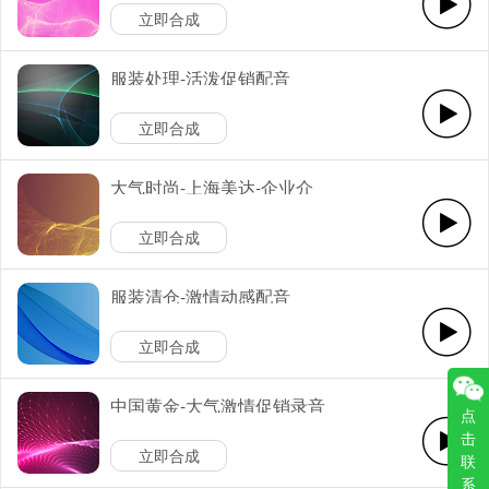
立即合成
服装处理-活泼促销配音
立即合成
大气时尚-上海美达-企业介
绍录音
立即合成
服装清仓-激情动感配音
立即合成
中国黄金-大气激情促销录音
点
击
立即合成
联
系