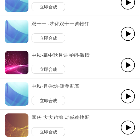
立即合成
双十一 -洗化双十一购物狂
欢节-动感欢快配音
立即合成
中秋-赢中秋月饼展销-激情
配音
立即合成
中秋-月饼坊-甜美配音
立即合成
国庆-大大鸡排-动感欢快配
音
立即合成