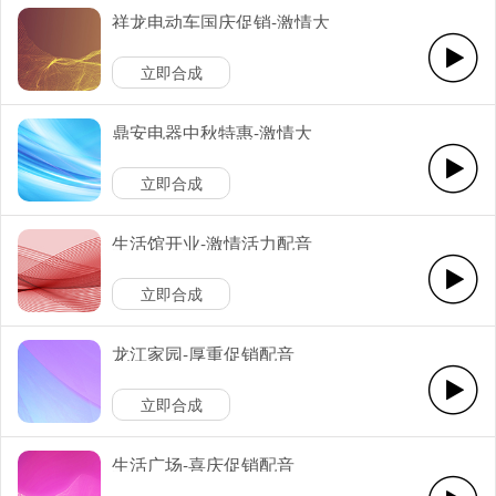
祥龙电动车国庆促销-激情大
气-促销配音
立即合成
鼎安电器中秋特惠-激情大
气-促销配音
立即合成
生活馆开业-激情活力配音
立即合成
龙江家园-厚重促销配音
立即合成
生活广场-喜庆促销配音