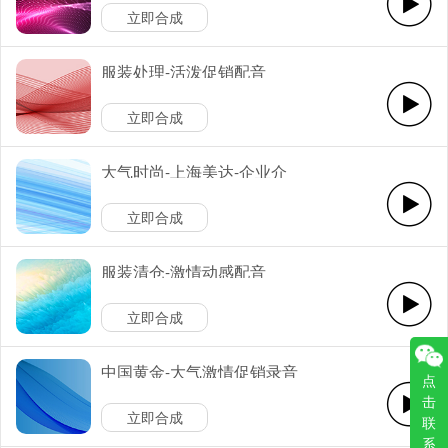
立即合成
服装处理-活泼促销配音
立即合成
大气时尚-上海美达-企业介
绍录音
立即合成
服装清仓-激情动感配音
立即合成
中国黄金-大气激情促销录音
点
击
立即合成
联
系