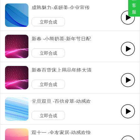
客
成熟魅力-卓妍美-企业宣传
服
配音
立即合成
新春 -小熊奶茶-新年节日配
音
立即合成
新春百货床上用品年终大清
仓-时尚动感-新春促销录音
立即合成
元旦双旦 -百信皮草-动感欢
快双旦节日配音
立即合成
双十一 -全友家居-动感欢快
配音全友