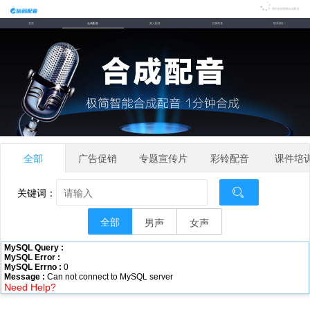
简约在线智能合成配音
首页
合成配音
真人配音
主播列表
联系我们
全部
广告促销
专题宣传片
彩铃配音
课件培
关键词：
全部
男声
女声
MySQL Query :
MySQL Error :
MySQL Errno :
0
Message :
Can not connect to MySQL server
Need Help?