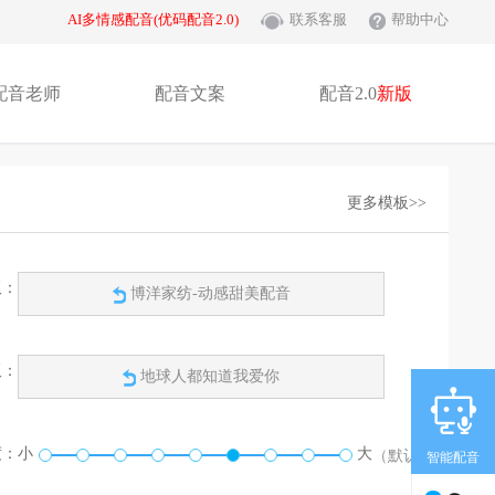
AI多情感配音(优码配音2.0)
联系客服
帮助中心
配音老师
配音文案
配音2.0
新版
更多模板>>
板：
博洋家纺-动感甜美配音
板：
地球人都知道我爱你
度：
小
大
（默认）
智能配音