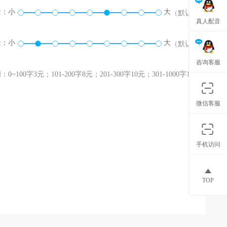
量：
小
大
（默认）
真人配音
量：
小
大
（默认）
咨询客服
0~100字3元；101-200字8元；201-300字10元；301-1000字12
微信客服
手机访问
TOP