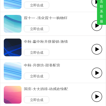
击
立即合成
联
系
客
双十一 -洗化双十一购物狂
服
欢节-动感欢快配音
立即合成
中秋-赢中秋月饼展销-激情
配音
立即合成
中秋-月饼坊-甜美配音
立即合成
国庆-大大鸡排-动感欢快配
音
立即合成