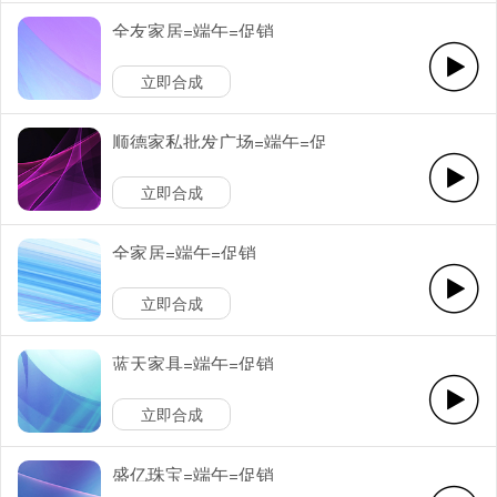
全友家居=端午=促销
立即合成
顺德家私批发广场=端午=促
销
立即合成
全家居=端午=促销
立即合成
蓝天家具=端午=促销
立即合成
盛亿珠宝=端午=促销