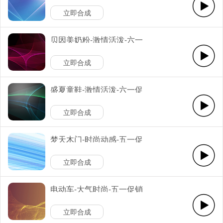
立即合成
贝因美奶粉-激情活泼-六一
促销录音
立即合成
盛夏童鞋-激情活泼-六一促
销录音
立即合成
梦天木门-时尚动感-五一促
销录音
立即合成
电动车-大气时尚-五一促销
录音
立即合成